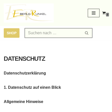
Zum
0
Inhalt
springen
SHOP
DATENSCHUTZ
Datenschutz­erklärung
1. Datenschutz auf einen Blick
Allgemeine Hinweise