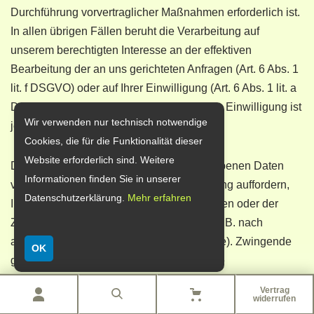
Durchführung vorvertraglicher Maßnahmen erforderlich ist.
In allen übrigen Fällen beruht die Verarbeitung auf
unserem berechtigten Interesse an der effektiven
Bearbeitung der an uns gerichteten Anfragen (Art. 6 Abs. 1
lit. f DSGVO) oder auf Ihrer Einwilligung (Art. 6 Abs. 1 lit. a
DSGVO) sofern diese abgefragt wurde; die Einwilligung ist
Wir verwenden nur technisch notwendige
jederzeit widerrufbar.
Cookies, die für die Funktionalität dieser
Website erforderlich sind. Weitere
Die von Ihnen im Kontaktformular eingegebenen Daten
Informationen finden Sie in unserer
verbleiben bei uns, bis Sie uns zur Löschung auffordern,
Datenschutzerklärung.
Mehr erfahren
Ihre Einwilligung zur Speicherung widerrufen oder der
Zweck für die Datenspeicherung entfällt (z. B. nach
abgeschlossener Bearbeitung Ihrer Anfrage). Zwingende
OK
gesetzliche Bestimmungen – insbesondere
Aufbewahrungsfristen – bleiben unberührt.
Vertrag
widerrufen