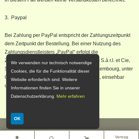
3. Paypal
Bei Zahlung per PayPal entspricht der Zahlungszeitpunkt
dem Zeitpunkt der Bestellung. Bei einer Nutzung des
Zahlungsdienstleisters „PayPal“ erfolgt die
Zahlungsabwicklung über PayPal (Europe) S.à r.l. et Cie,
Wir verwenden nur technisch notwendige
S.C.A., 22-24 Boulevard Royal, L-2449 Luxembourg, unter
Cookies, die für die Funktionalität dieser
Geltung der PayPal-Nutzungsbedingungen, einsehbar
Website erforderlich sind. Weitere
unter
www.paypal.com
.
Informationen finden Sie in unserer
Datenschutzerklärung.
Mehr erfahren
OK
(c) Weingut Eberle Runkel
Vertrag