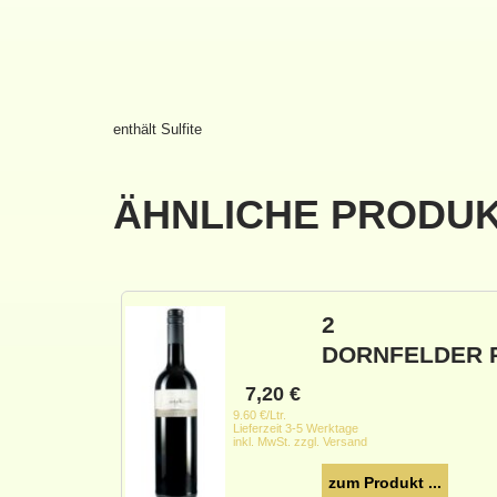
enthält Sulfite
ÄHNLICHE PRODU
2
DORNFELDER 
7,20
€
9.60 €/Ltr.
Lieferzeit 3-5 Werktage
inkl. MwSt. zzgl. Versand
zum Produkt ...