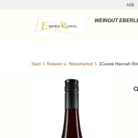
AGB
Zum
WEINGUT EBERL
Inhalt
springen
Start
\
Rotwein u. Weissherbst
\
1Cuveé Hannah Ro