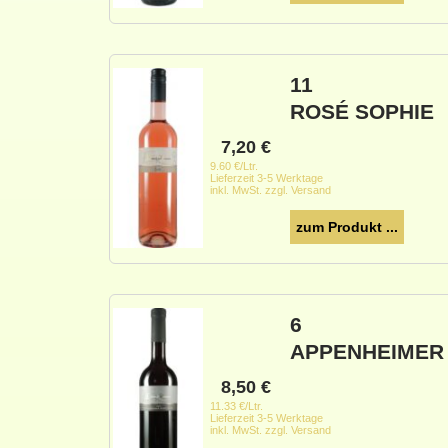
11
ROSÉ SOPHIE
7,20
€
9.60 €/Ltr.
Lieferzeit 3-5 Werktage
inkl. MwSt. zzgl. Versand
zum Produkt ...
6
APPENHEIMER 
8,50
€
11.33 €/Ltr.
Lieferzeit 3-5 Werktage
inkl. MwSt. zzgl. Versand