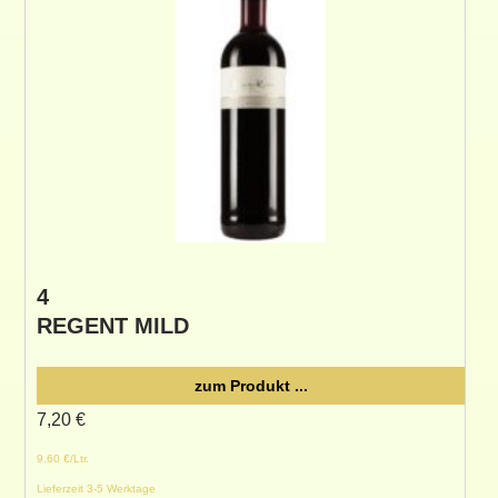
4
REGENT MILD
zum Produkt ...
7,20
€
9.60 €/Ltr.
Lieferzeit 3-5 Werktage