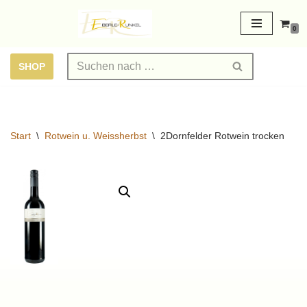
0
Zum
Inhalt
SHOP
springen
Start
\
Rotwein u. Weissherbst
\
2Dornfelder Rotwein trocken