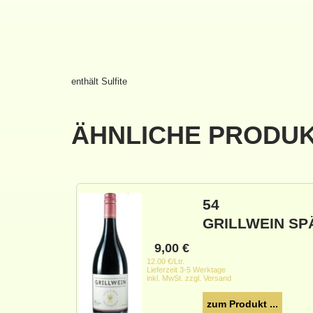
enthält Sulfite
ÄHNLICHE PRODU
54
GRILLWEIN S
9,00
€
12.00 €/Ltr.
Lieferzeit 3-5 Werktage
inkl. MwSt. zzgl. Versand
zum Produkt ...