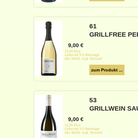
61
GRILLFREE PE
9,00
€
12.00 €/Ltr.
Lieferzeit 3-5 Werktage
inkl. MwSt. zzgl. Versand
zum Produkt ...
53
GRILLWEIN SA
9,00
€
12.00 €/Ltr.
Lieferzeit 3-5 Werktage
inkl. MwSt. zzgl. Versand