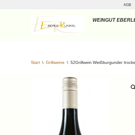
AGB
Zum
WEINGUT EBERL
Inhalt
springen
Start
\
Grillweine
\
52Grillwein Weißburgunder trock