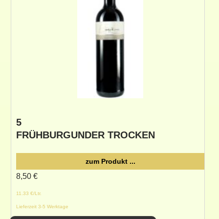
5
FRÜHBURGUNDER TROCKEN
zum Produkt ...
8,50
€
11.33 €/Ltr.
Lieferzeit 3-5 Werktage