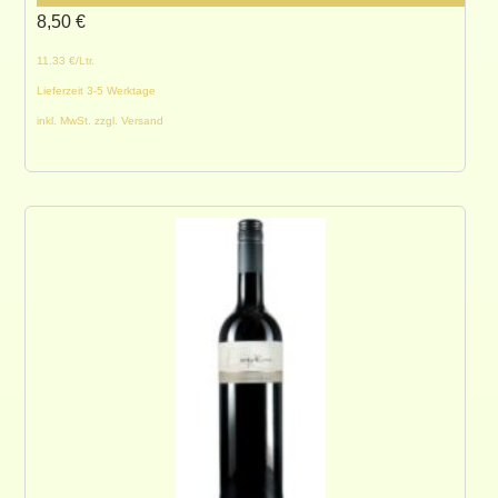
8,50
€
11.33 €/Ltr.
Lieferzeit 3-5 Werktage
inkl. MwSt. zzgl. Versand