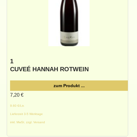
1
CUVEÉ HANNAH ROTWEIN
zum Produkt ...
7,20
€
9.60 €/Ltr.
Lieferzeit 3-5 Werktage
inkl. MwSt. zzgl. Versand