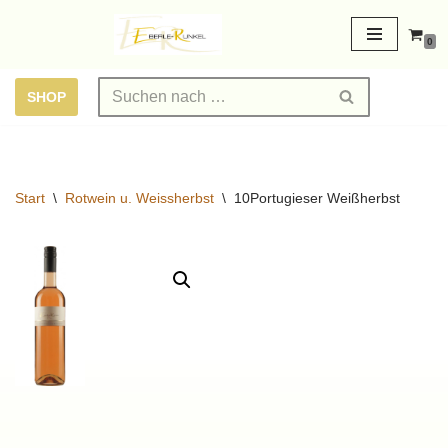
0
Zum
Inhalt
SHOP
springen
Start
\
Rotwein u. Weissherbst
\
10Portugieser Weißherbst