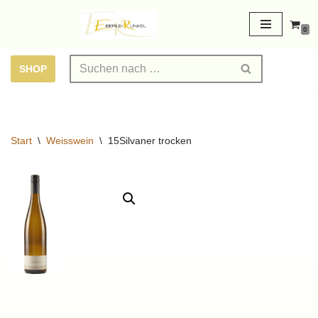
0
Zum
Inhalt
SHOP
springen
Start
\
Weisswein
\
15Silvaner trocken