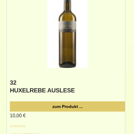
32
HUXELREBE AUSLESE
zum Produkt ...
10,00
€
13.33 €/Ltr.