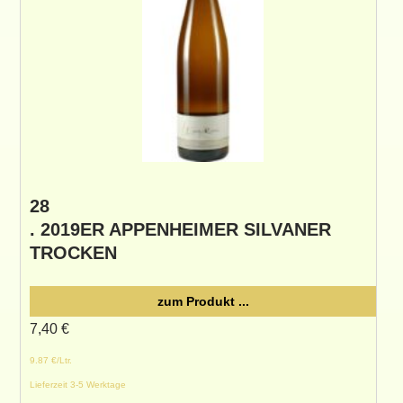
28
. 2019ER APPENHEIMER SILVANER
TROCKEN
zum Produkt ...
7,40
€
9.87 €/Ltr.
Lieferzeit 3-5 Werktage