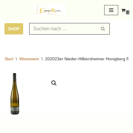
0
Zum
Inhalt
SHOP
springen
Start
\
Weisswein
\
202023er Nieder-Hilbersheimer Honigberg Ries