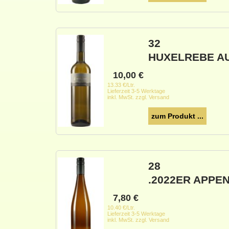
32
HUXELREBE A
10,00
€
13.33 €/Ltr.
Lieferzeit 3-5 Werktage
inkl. MwSt. zzgl. Versand
zum Produkt ...
28
.2022ER APPE
7,80
€
10.40 €/Ltr.
Lieferzeit 3-5 Werktage
inkl. MwSt. zzgl. Versand