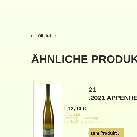
enthält Sulfite
ÄHNLICHE PRODU
21
.2021 APPENH
12,90
€
17.20 €/Ltr.
Lieferzeit 3-5 Werktage
inkl. MwSt. zzgl. Versand
zum Produkt ...