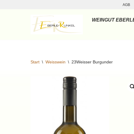
AGB
Zum
WEINGUT EBERL
Inhalt
springen
Start
\
Weisswein
\
23Weisser Burgunder