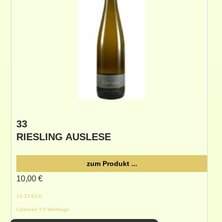
33
RIESLING AUSLESE
zum Produkt ...
10,00
€
13.33 €/Ltr.
Lieferzeit 3-5 Werktage