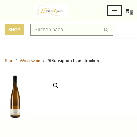
0
Zum
Inhalt
SHOP
springen
Start
\
Weisswein
\
26Sauvignon blanc trocken