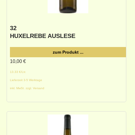
32
HUXELREBE AUSLESE
zum Produkt ...
10,00
€
13.33 €/Ltr.
Lieferzeit 3-5 Werktage
inkl. MwSt. zzgl. Versand