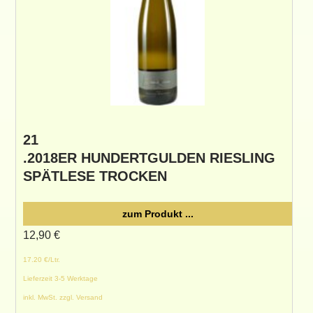
21
.2018ER HUNDERTGULDEN RIESLING
SPÄTLESE TROCKEN
zum Produkt ...
12,90
€
17.20 €/Ltr.
Lieferzeit 3-5 Werktage
inkl. MwSt. zzgl. Versand