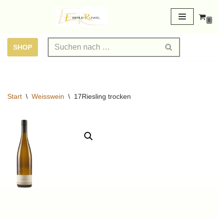
0
Zum
Inhalt
SHOP
springen
Start
\
Weisswein
\
17Riesling trocken