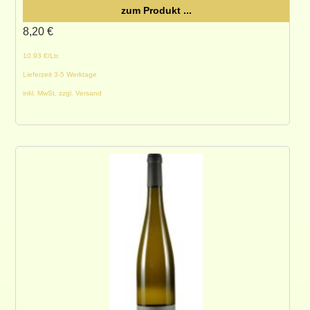
zum Produkt ...
8,20
€
10.93 €/Ltr.
Lieferzeit 3-5 Werktage
inkl. MwSt. zzgl. Versand