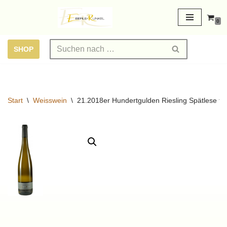
0
Zum
Inhalt
SHOP
springen
Start
\
Weisswein
\
21.2018er Hundertgulden Riesling Spätlese tr