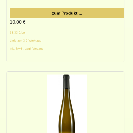
zum Produkt ...
10,00
€
13.33 €/Ltr.
Lieferzeit 3-5 Werktage
inkl. MwSt. zzgl. Versand