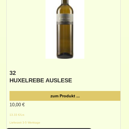
32
HUXELREBE AUSLESE
zum Produkt ...
10,00
€
13.33 €/Ltr.
Lieferzeit 3-5 Werktage