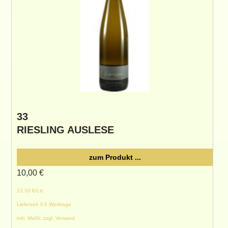
33
RIESLING AUSLESE
zum Produkt ...
10,00
€
13.33 €/Ltr.
Lieferzeit 3-5 Werktage
inkl. MwSt. zzgl. Versand