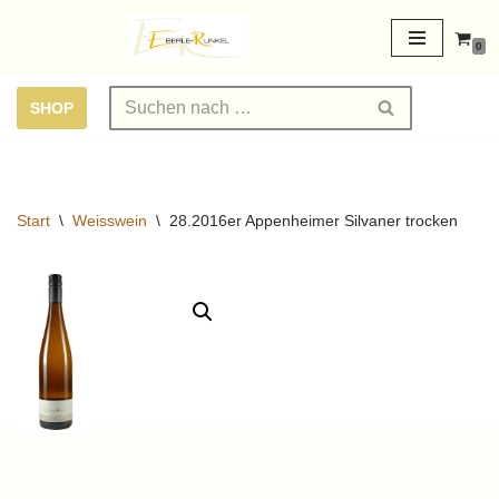
0
Zum
Inhalt
SHOP
springen
Start
\
Weisswein
\
28.2016er Appenheimer Silvaner trocken